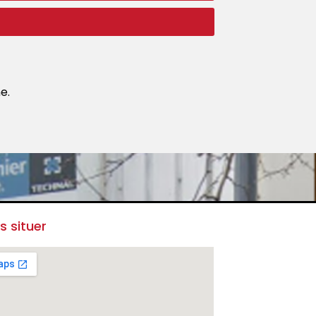
e.
s situer